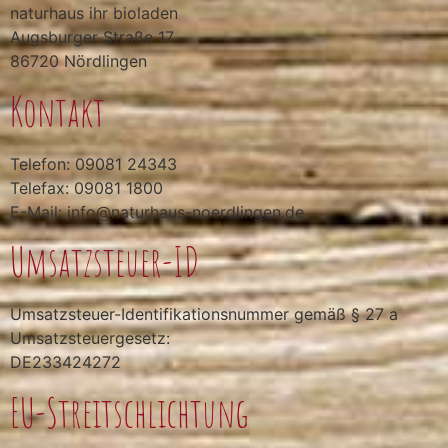
naturhaus ihr bioladen
Augsburger Straße 17
86720 Nördlingen
Kontakt
Telefon: 09081 24343
Telefax: 09081 1800
E-Mail: info@naturhaus-noerdlingen.de
Umsatzsteuer-ID
Umsatzsteuer-Identifikationsnummer gemäß § 27 a
Umsatzsteuergesetz:
DE233424272
EU-Streitschlichtung