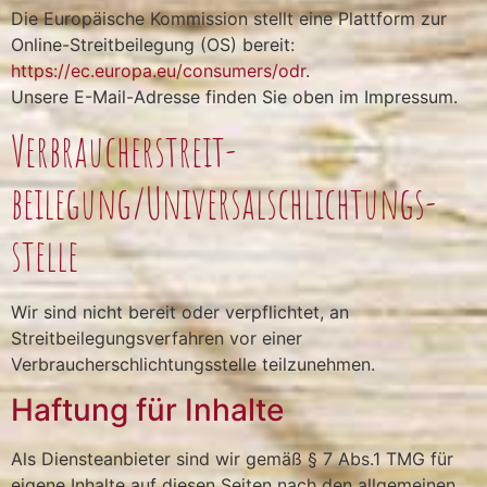
Die Europäische Kommission stellt eine Plattform zur
Online-Streitbeilegung (OS) bereit:
https://ec.europa.eu/consumers/odr
.
Unsere E-Mail-Adresse finden Sie oben im Impressum.
Verbraucher­streit­
beilegung/Universal­schlichtungs­
stelle
Wir sind nicht bereit oder verpflichtet, an
Streitbeilegungsverfahren vor einer
Verbraucherschlichtungsstelle teilzunehmen.
Haftung für Inhalte
Als Diensteanbieter sind wir gemäß § 7 Abs.1 TMG für
eigene Inhalte auf diesen Seiten nach den allgemeinen