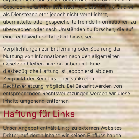
Gesetzen verantwortlich. Nach §§ 8 bis 10 TMG sind wir
als Diensteanbieter jedoch nicht verpflichtet,
übermittelte oder gespeicherte fremde Informationen zu
überwachen oder nach Umständen zu forschen, die auf
eine rechtswidrige Tätigkeit hinweisen.
Verpflichtungen zur Entfernung oder Sperrung der
Nutzung von Informationen nach den allgemeinen
Gesetzen bleiben hiervon unberührt. Eine
diesbezügliche Haftung ist jedoch erst ab dem
Zeitpunkt der Kenntnis einer konkreten
Rechtsverletzung möglich. Bei Bekanntwerden von
entsprechenden Rechtsverletzungen werden wir diese
Inhalte umgehend entfernen.
Haftung für Links
Unser Angebot enthält Links zu externen Websites
Dritter, auf deren Inhalte wir keinen Einfluss haben.