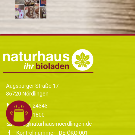
Augsburger Straße 17
86720 Nördlingen
09081 24343
09081 1800
info@naturhaus-noerdlingen.de
Kontrollnummer : DE-ÖKO-001